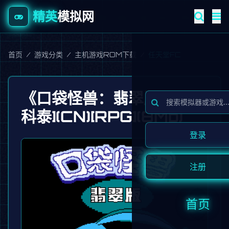
精英
模拟网
首页
/
游戏分类
/
主机游戏ROM下载
/
任天堂FC
《口袋怪兽：翡翠版》[晶
科泰](CN)[RPG](8Mb)
登录
注册
首页