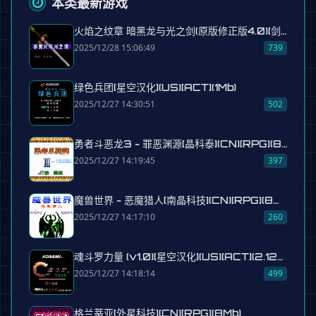
本类最新游戏
火焰之纹章 暗黑龙与光之剑(原版修正版4.0)[剑凌乱世](5Mb)
2025/12/28 15:06:49
739
绿色兵团[星空汉化](US)[ACT](1Mb)
2025/12/27 14:30:51
502
勇者斗恶龙3 - 罪恶渊源[晶科泰](CN)[RPG](8Mb)
2025/12/27 14:19:45
397
魔兽世界 - 恶魔猎人[南晶科技](CN)[RPG](8Mb)
2025/12/27 14:17:10
260
魂斗罗力量 (v1.0)[星空汉化](US)[ACT](2.12Mb)
2025/12/27 14:18:14
499
格兰蒂亚[外星科技](CN)[RPG](8Mb)