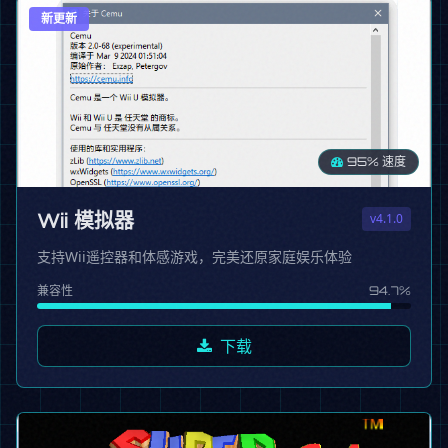
新更新
95% 速度
Wii 模拟器
v4.1.0
支持Wii遥控器和体感游戏，完美还原家庭娱乐体验
兼容性
94.7%
下载