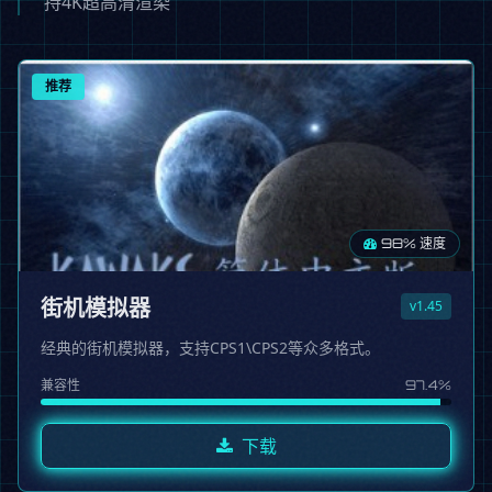
持4K超高清渲染
推荐
98% 速度
街机模拟器
v1.45
经典的街机模拟器，支持CPS1\CPS2等众多格式。
兼容性
97.4%
下载