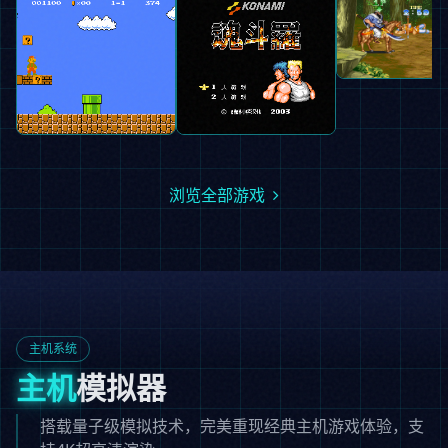
三国志2
街机
100%
超级马里奥
魂斗罗
FC
100% 兼容
FC
100% 兼容
浏览全部游戏
主机系统
主机
模拟器
搭载量子级模拟技术，完美重现经典主机游戏体验，支