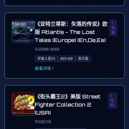
《亚特兰蒂斯：失落的传说》欧
1
天
版 Atlantis - The Lost
前
Tales (Europe) (En,De,Es)
SS0088-0089
世嘉土星SS
869 MB
英文版
查看详情
《街头霸王2》美版 Street
1
天
Fighter Collection 2
前
(USA)
PS08578