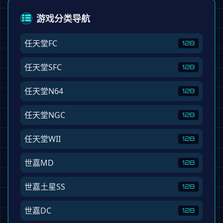
游戏分类导航
任天堂FC
128
任天堂SFC
128
任天堂N64
128
任天堂NGC
128
任天堂WII
128
世嘉MD
128
世嘉土星SS
128
世嘉DC
128