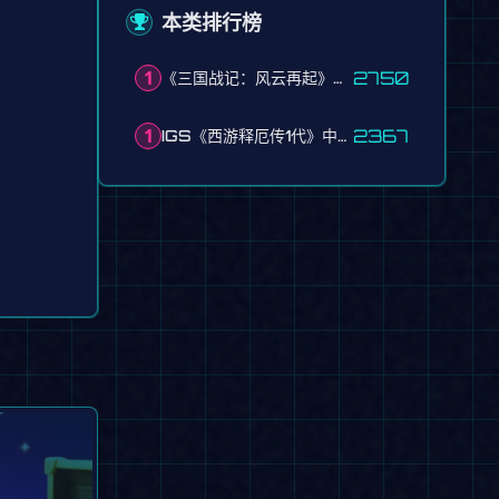
本类排行榜
1
2750
《三国战记：风云再起》v104中国版 kovsh.zip
1
2367
IGS《西游释厄传1代》中文版原版