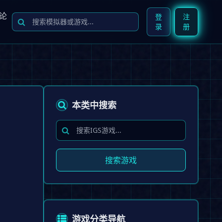
论
登
注
录
册
本类中搜索
搜索游戏
游戏分类导航