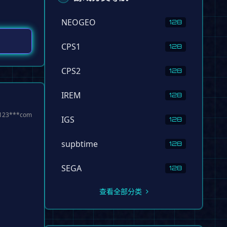
NEOGEO
128
CPS1
128
CPS2
128
IREM
128
3***com
IGS
128
supbtime
128
SEGA
128
查看全部分类