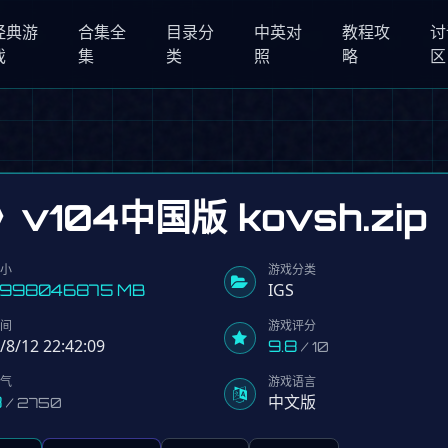
经典游
合集全
目录分
中英对
教程攻
讨
戏
集
类
照
略
区
04中国版 kovsh.zip
大小
游戏分类
IGS
2998046875 MB
时间
游戏评分
/8/12 22:42:09
9.8
/ 10
人气
游戏语言
中文版
8
/ 2750