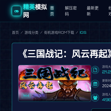
精英
模拟
首
解压密
最新更
网
页
码
新
首页
/
游戏分类
/
街机游戏ROM下载
/
IGS
《三国战记：风云再起》v1
游戏
21.
更新
2024
游戏
N64
动作冒险
49