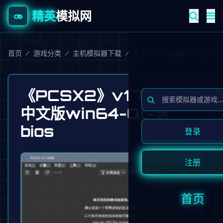
精英
模拟网
首页
/
游戏分类
/
主机模拟器下载
/
索尼PS2模拟器(128位)
《PCSX2》v1.7.5600
中文版win64-Qt-含
bios
登录
注册
首页