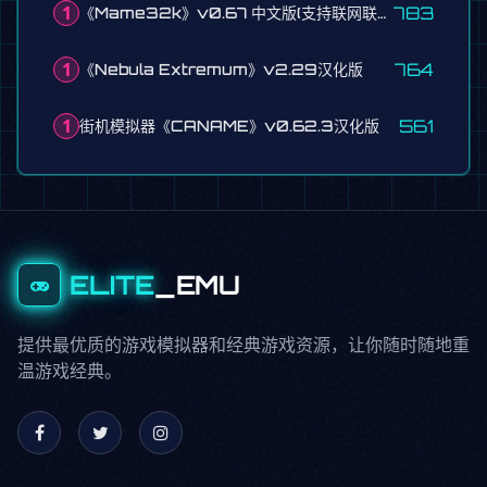
1
783
《Mame32k》v0.67 中文版(支持联网联机游戏)
1
764
《Nebula Extremum》v2.29汉化版
1
561
街机模拟器《CANAME》v0.62.3汉化版
ELITE
_EMU
提供最优质的游戏模拟器和经典游戏资源，让你随时随地重
温游戏经典。