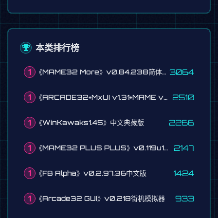
本类排行榜
1
3064
《MAME32 More》v0.84.238简体中文版
1
2510
《ARCADE32+MxUI v1.31+MAME v0.230》街机模拟器UI图形界面整合版（含101个经典游戏）
1
2266
《WinKawaks1.45》中文典藏版
1
2147
《MAME32 PLUS PLUS》v0.119u1繁体中文版
1
1424
《FB Alpha》v0.2.97.36中文版
1
933
《Arcade32 GUI》v0.218街机模拟器