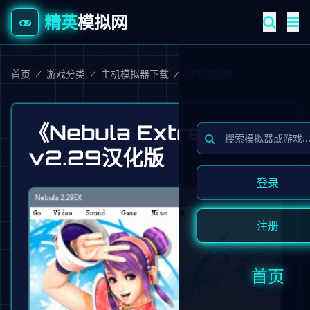
精英
模拟网
首页
/
游戏分类
/
主机模拟器下载
/
街机模拟器
《Nebula Extremum》
v2.29汉化版
登录
注册
首页