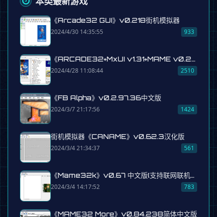
本类最新游戏
《Arcade32 GUI》v0.218街机模拟器
2024/4/30 14:35:55
933
《ARCADE32+MxUI v1.31+MAME v0.230》街机模拟器UI图形界面整合版（含101个经典游戏）
2024/4/28 11:08:44
2510
《FB Alpha》v0.2.97.36中文版
2024/3/7 21:17:56
1424
街机模拟器《CANAME》v0.62.3汉化版
2024/3/4 21:34:37
561
《Mame32k》v0.67 中文版(支持联网联机游戏)
2024/3/4 14:17:52
783
《MAME32 More》v0.84.238简体中文版