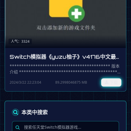
人气：3324
Switch模拟器《yuzu柚子》v4176中文最终
版
******************************************* 版本
介绍 *******************************************
switch模拟器《yuzu柚子》v4176中文最终版 yuzu early
2024/3/22 22:23:04
89.2998046875 MB
下载
access 4176 (2024-03-01) 最终版
******************************************* 运行
游戏方法
******************************************* 双击
【yuzu.exe】运行模拟器 1、双击模拟器中的文件夹，将路径
本类中搜索
设置为你存放游戏本体文件的目录即可，这样以后打开模拟器
后可看见游戏的图标，双击即可运行，推荐此方法。 2、也可
以点击菜单里【文件】—