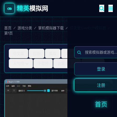
精英
模拟网
首页
/
游戏分类
/
掌机模拟器下载
/
任天堂Switch模拟器
/
第1页
中文版
日版
美版
文件大小
人气榜
下载榜
合集全集
经典人气
登录
注册
9.8
首页