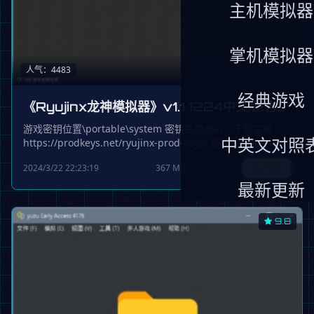
主机模拟器
掌机模拟器
人气：4483
经典游戏
《Ryujinx龙神模拟器》v1.1.1224中文版(含密
钥keys17.0.1)
游戏密钥位置\portable\system 密钥是免费的，下载官网
中英文对照
https://prodkeys.net/ryujinx-prod-keys/ 最新系统固件下载
地址：https://prodkeys.net/switch-firmwares/ 官网最新版
2024/3/22 22:23:19
367 MB
下载
本：https://ryujinx.org/download 第一运行模拟器后，需设
置中文区域，否则运行中文游戏可能会是英文版 打开选项->设
最新更新
置->系统 设置系统区域，本文设置为中国 设置系统语言，本
文是为简体中文 游戏会检测系统设置，设置决定游戏默认的显
9.8
示语言和一切其他的内容 添加游戏的方法： 1、点击菜单栏
【选项】——【设置】——【用户界面】——【游戏目录】
——下面有个【添加按钮】 将你的NSP格式、XCI格式的游戏
ROM文件放到你